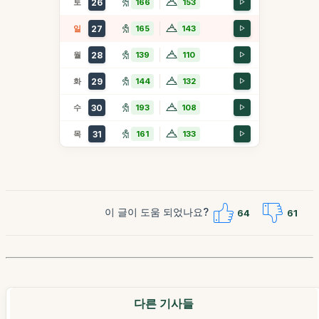
토
26
166
153
일
27
165
143
월
28
139
110
화
29
144
132
수
30
193
108
목
31
161
133
이 글이 도움 되었나요?
64
61
다른 기사들