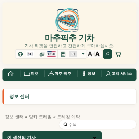
마추픽추 기차
기차 티켓을 안전하고 간편하게 구매하십시오.
KO
USD
티켓
마추 픽추
정보
고객 서비스
정보 센터
정보 센터
»
잉카 트레일
» 트레킹 예약
이 섹션의 기사