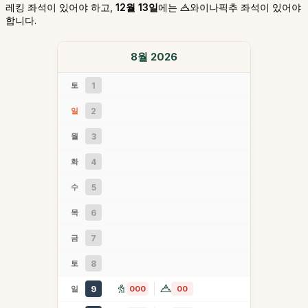
레킹 좌석이 있어야 하고,
12월 13일
에는
와이나픽추 좌석이 있어야
합니다.
8월 2026
토
1
일
2
월
3
화
4
수
5
목
6
금
7
토
8
일
9
000
00