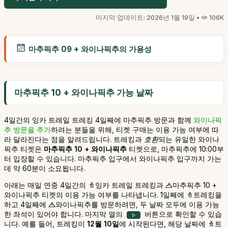
마지막 업데이트: 2026년 1월 19일 •
106K
마추픽추 09 + 와이나픽추의 가용성
마추픽추 10 + 와이나픽추 가능 날짜
4일간의 잉카 트레일 트레킹 4일째에 마추픽추 방문과 함께
와이나픽
추 방문을 추가
하려는 분들을 위해, 티켓 구매는 이용 가능 여부에 따
라 달라진다는 점을 알려드립니다. 트레킹과
호환
되는 유일한 와이나
픽추 티켓은
마추픽추 10 + 와이나픽추
티켓으로, 마추픽추에 10:00부
터 입장할 수 있습니다. 마추픽추 입구에서 와이나픽추 입구까지 가는
데 약 60분이 소요됩니다.
아래는 매일
연중
4일간의
잉카 트레일 트레킹과
마추픽추 10 +
와이나픽추 티켓의 이용 가능 여부를 나타냅니다. 1일째에
트레킹을
하고 4일째에
와이나픽추를 방문하려면, 두 날짜 모두에 이용 가능
한 좌석이 있어야 합니다. 마지막 열의
버튼으로 확인할 수 있습
니다. 예를 들어, 트레킹이
12월 10일
에 시작된다면, 해당 날짜에
트