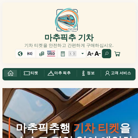
마추픽추 기차
기차 티켓을 안전하고 간편하게 구매하십시오.
KO
USD
티켓
마추 픽추
정보
고객 서비스
마추픽추행
기차 티켓
을