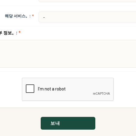
해당 서비스。:
*
부 정보。:
*
보내