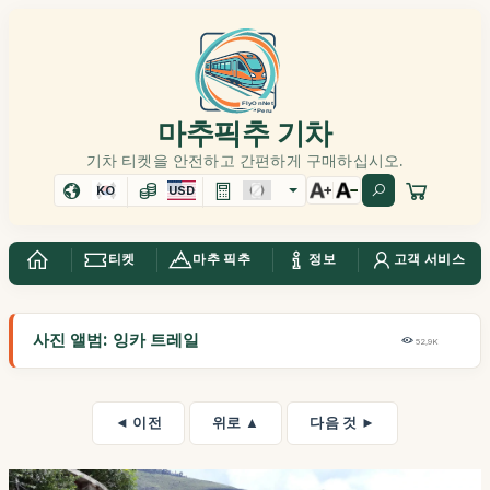
마추픽추 기차
기차 티켓을 안전하고 간편하게 구매하십시오.
KO
USD
티켓
마추 픽추
정보
고객 서비스
사진 앨범: 잉카 트레일
52,9K
◄ 이전
위로 ▲
다음 것 ►