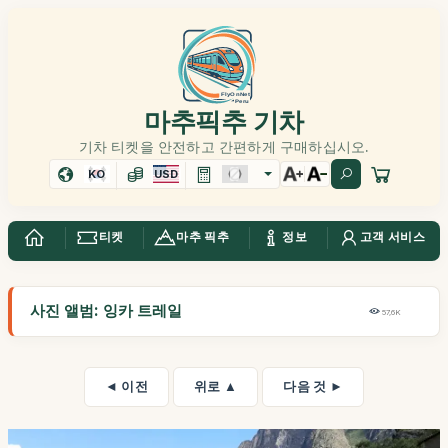
마추픽추 기차
기차 티켓을 안전하고 간편하게 구매하십시오.
KO
USD
티켓
마추 픽추
정보
고객 서비스
사진 앨범: 잉카 트레일
57,6K
◄ 이전
위로 ▲
다음 것 ►