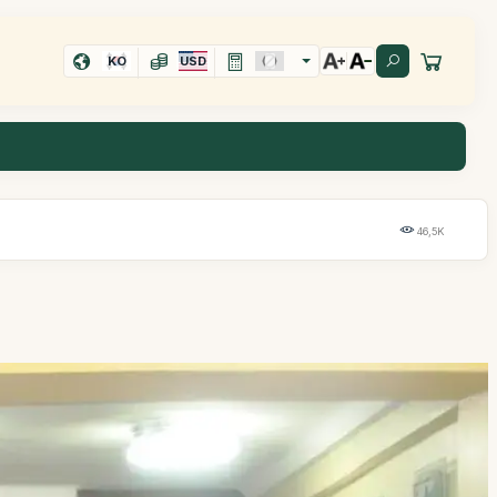
KO
USD
46,5K