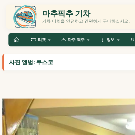
마추픽추 기차
기차 티켓을 안전하고 간편하게 구매하십시오.
티켓
마추 픽추
정보
사진 앨범: 쿠스코