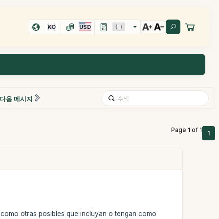
KO
USD
다음 메시지
Page 1 of 1
1
sí­ como otras posibles que incluyan o tengan como