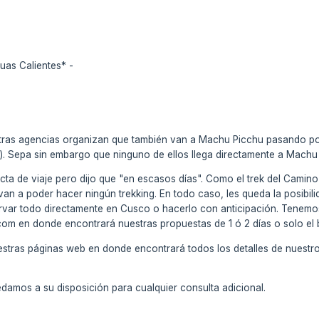
uas Calientes* -
 otras agencias organizan que también van a Machu Picchu pasando p
tc). Sepa sin embargo que ninguno de ellos llega directamente a Machu 
cta de viaje pero dijo que "en escasos días". Como el trek del Camino
van a poder hacer ningún trekking. En todo caso, les queda la posibilid
ervar todo directamente en Cusco o hacerlo con anticipación. Tenemo
om en donde encontrará nuestras propuestas de 1 ó 2 días o solo el b
uestras páginas web en donde encontrará todos los detalles de nuestro
amos a su disposición para cualquier consulta adicional.