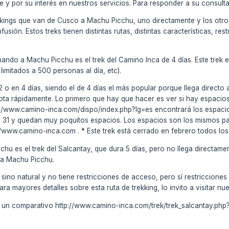
 y por su interés en nuestros servicios. Para responder a su consulta
rekkings que van de Cusco a Machu Picchu, uno directamente y los otr
sión. Estos treks tienen distintas rutas, distintas características, res
nando a Machu Picchu es el trek del Camino Inca de 4 días. Este trek e
limitados a 500 personas al día, etc).
 o en 4 días, siendo el de 4 días el más popular porque llega directo a
gota rápidamente. Lo primero que hay que hacer es ver si hay espacios
//www.camino-inca.com/dispo/index.php?lg=es encontrará los espacios
el 31 y quedan muy poquitos espacios. Los espacios son los mismos p
//www.camino-inca.com . * Este trek está cerrado en febrero todos lo
chu es el trek del Salcantay, que dura 5 días, pero no llega directam
e a Machu Picchu.
sino natural y no tiene restricciones de acceso, pero sí restricciones
ra mayores detalles sobre esta ruta de trekking, lo invito a visitar n
un comparativo http://www.camino-inca.com/trek/trek_salcantay.php?l