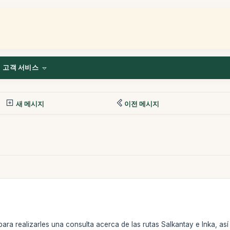
고객 서비스
새 메시지
이전 메시지
para realizarles una consulta acerca de las rutas Salkantay e Inka, a