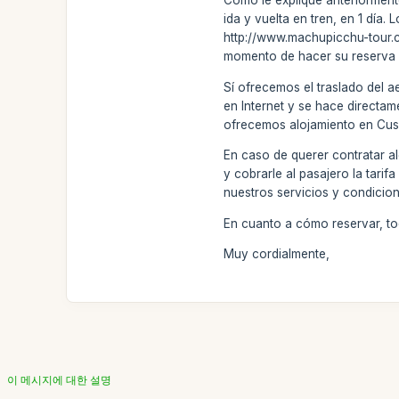
Como le expliqué anteriorment
ida y vuelta en tren, en 1 día
http://www.machupicchu-tour.c
momento de hacer su reserva so
Sí ofrecemos el traslado del 
en Internet y se hace directam
ofrecemos alojamiento en Cus
En caso de querer contratar a
y cobrarle al pasajero la tari
nuestros servicios y condicione
En cuanto a cómo reservar, to
Muy cordialmente,
이 메시지에 대한 설명