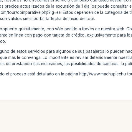
e, nosotros no ofrecemos el servicio completo que usted desea, con
. Los precios actualizados de la excursión de 1 día los puede consultar
om/tour/comparative.php?lg=es. Estos dependen de la categoría de tre
n válidos sin importar la fecha de inicio del tour.
aeropuerto gratuitamente, con sólo pedirlo a través de nuestra web. 
ente en línea con pago con tarjeta de crédito, exclusivamente para lo
co.
lguno de estos servicios para algunos de sus pasajeros lo pueden ha
fa que más le convenga. Lo importante es revisar detenidamente nuest
s de prestación (las inclusiones, las posibilidades de cambios, la polí
do el proceso está detallado en la página http://www.machupicchu-to