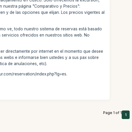
 alojamiento en Cusco. Solo ofrecemos la excursión,
 en nuestra página "Comparativo y Precios":
n y de las opciones que elijan. Los precios vigentes al
Como ve, todo nuestro sistema de reservas está basado
s servicios ofrecidos en nuestros sitios web. No
cer directamente por internet en el momento que desee
ras webs e informarse bien ustedes y a sus pax sobre
tica de anulaciones, etc).
ur.com/reservation/index.php?lg=es.
Page 1 of 1
1