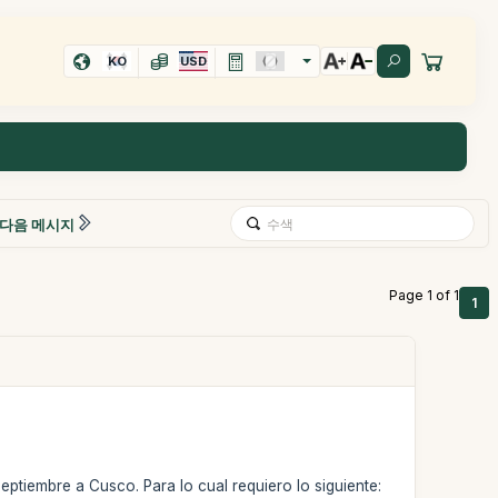
KO
USD
다음 메시지
Page 1 of 1
1
septiembre a Cusco. Para lo cual requiero lo siguiente: