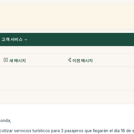
고객 서비스
새 메시지
이전 메시지
ponda,
otizar servicios turísticos para 3 pasajeros que llegarán el día 18 de 