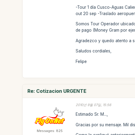
-Tour 1 día Cusco-Aguas Calie
out 20 sep -Traslado aeropuer
Somos Tour Operador ubicado e
de pago (Money Gram por eje
Agradezco y quedo atento a s
Saludos cordiales,
Felipe
Re: Cotizacion URGENTE
2010년 9월 07일, 15:56
Estimado Sr. M...,
Gracias por su mensaje. Mil d
Messages: 825