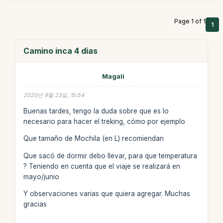
Page 1 of 1
1
Camino inca 4 dias
Magali
2020년 9월 23일, 15:54
Buenas tardes, tengo la duda sobre que es lo
necesario para hacer el treking, cómo por ejemplo
Que tamaño de Mochila (en L) recomiendan
Que sacó de dormir debo llevar, para que temperatura
? Teniendo en cuenta que el viaje se realizará en
mayo/junio
Y observaciones varias que quiera agregar. Muchas
gracias