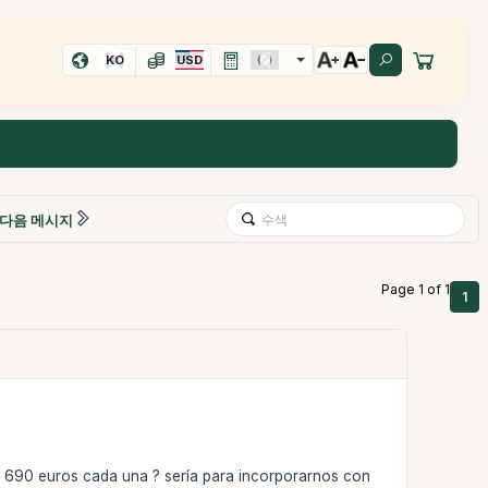
KO
USD
다음 메시지
Page 1 of 1
1
an 690 euros cada una ? sería para incorporarnos con