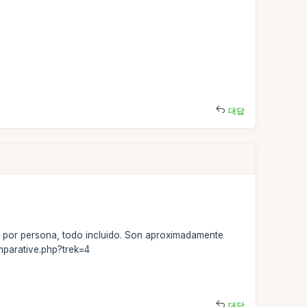
대답
s por persona, todo incluido. Son aproximadamente
mparative.php?trek=4
대답