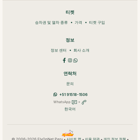
티켓
승차권 및 열차 종류
가격
티켓 구입
정보
정보 센터
회사 소개
연락처
문의
+51 91518-1506
WhatsApp
+
한국어
© 2006-2026 FlyOnNet Peru •
•
•
•
사이트 맵
이용 약관
개인 정보 정책